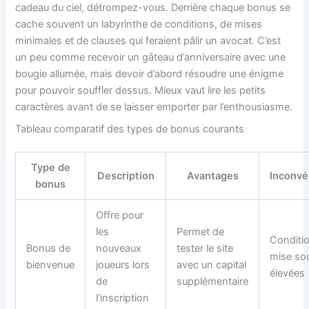
cadeau du ciel, détrompez-vous. Derrière chaque bonus se
cache souvent un labyrinthe de conditions, de mises
minimales et de clauses qui feraient pâlir un avocat. C’est
un peu comme recevoir un gâteau d’anniversaire avec une
bougie allumée, mais devoir d’abord résoudre une énigme
pour pouvoir souffler dessus. Mieux vaut lire les petits
caractères avant de se laisser emporter par l’enthousiasme.
Tableau comparatif des types de bonus courants
Type de
Description
Avantages
Inconvé
bonus
Offre pour
les
Permet de
Conditi
Bonus de
nouveaux
tester le site
mise so
bienvenue
joueurs lors
avec un capital
élevées
de
supplémentaire
l’inscription