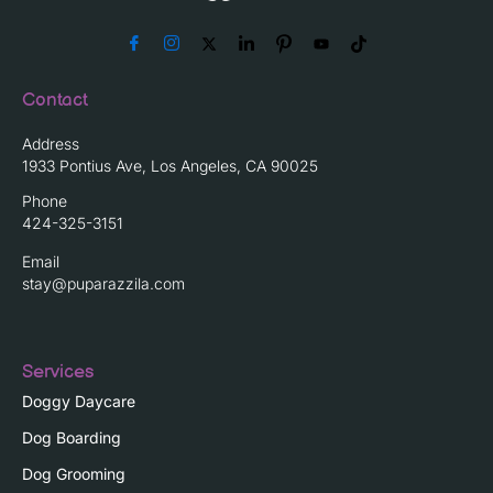
Contact
Address
1933 Pontius Ave, Los Angeles, CA 90025
Phone
424-325-3151
Email
stay@puparazzila.com
Services
Doggy Daycare
Dog Boarding
Dog Grooming