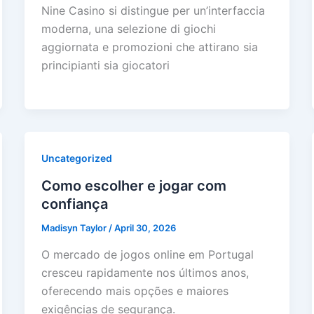
Nine Casino si distingue per un’interfaccia
moderna, una selezione di giochi
aggiornata e promozioni che attirano sia
principianti sia giocatori
Uncategorized
Como escolher e jogar com
confiança
Madisyn Taylor
/
April 30, 2026
O mercado de jogos online em Portugal
cresceu rapidamente nos últimos anos,
oferecendo mais opções e maiores
exigências de segurança.