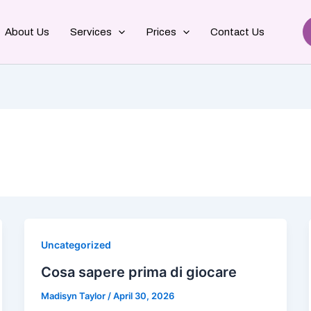
About Us
Services
Prices
Contact Us
Uncategorized
Cosa sapere prima di giocare
Madisyn Taylor
/
April 30, 2026