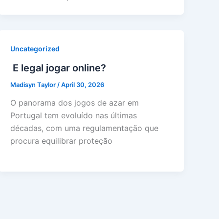
Uncategorized
E legal jogar online?
Madisyn Taylor
/
April 30, 2026
O panorama dos jogos de azar em
Portugal tem evoluído nas últimas
décadas, com uma regulamentação que
procura equilibrar proteção