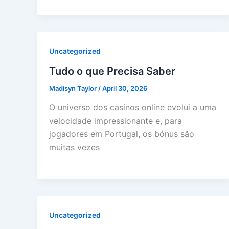
Uncategorized
Tudo o que Precisa Saber
Madisyn Taylor
/
April 30, 2026
O universo dos casinos online evolui a uma
velocidade impressionante e, para
jogadores em Portugal, os bónus são
muitas vezes
Uncategorized